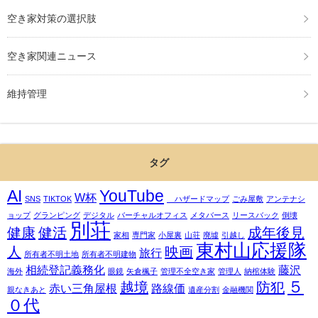
空き家対策の選択肢
空き家関連ニュース
維持管理
タグ
AI
YouTube
W杯
SNS
TIKTOK
ハザードマップ
ごみ屋敷
アンテナシ
ョップ
グランピング
デジタル
バーチャルオフィス
メタバース
リースバック
倒壊
別荘
健康
健活
成年後見
家相
専門家
小屋裏
山荘
廃墟
引越し
東村山応援隊
人
映画
旅行
所有者不明土地
所有者不明建物
相続登記義務化
藤沢
海外
眼鏡
矢倉楓子
管理不全空き家
管理人
納棺体験
５
越境
防犯
赤い三角屋根
路線価
親なきあと
遺産分割
金融機関
０代