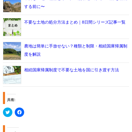
する前に〜
不要な土地の処分方法まとめ｜8日間シリーズ記事一覧
農地は簡単に手放せない？種類と制限・相続国庫帰属制
度を解説
相続国庫帰属制度で不要な土地を国に引き渡す方法
共有:
C
F
l
a
i
c
c
e
k
b
t
o