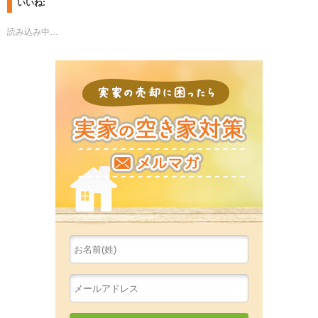
いいね:
o
o
s
k
h
で
読み込み中…
a
共
r
有
e
す
o
る
n
に
実家の売
T
は
w
ク
i
リ
t
ッ
t
ク
e
し
r
て
(新
く
し
だ
い
さ
ウ
い
ィ
(新
ン
し
ド
い
ウ
ウ
で
ィ
開
ン
き
ド
ま
ウ
す)
で
開
き
ま
す)