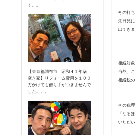
す。。
その打ち
先日見に
出てきま
相続対象
【東京都調布市 昭和４１年築
当然、こ
空き家】リフォーム費用を１００
相続税の
万かけても借り手がつきませんで
した。。。
その税理
「なるほ
いただい