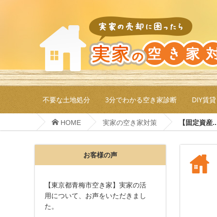
不要な土地処分
3分でわかる空き家診断
DIY賃貸
HOME
実家の空き家対策
【固定資産..
お客様の声
【東京都青梅市空き家】実家の活
用について、お声をいただきまし
た。