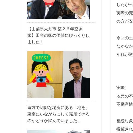
したがっ
実際の売
の方が安
【山梨県大月市 築２６年空き
家】田舎の家の価値にびっくりし
今回の土
ました！
なかなか
それが逆
実際、
地元の不
不動産情
遠方で辺鄙な場所にある土地を、
東京にいながらにして売却できる
のかどうか悩んでいました。
相続対象
掲載され