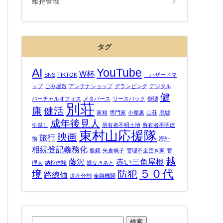
維持管理
タグ
AI
YouTube
W杯
SNS
TIKTOK
ハザードマ
ップ
ごみ屋敷
アンテナショップ
グランピング
デジタル
健
バーチャルオフィス
メタバース
リースバック
倒壊
別荘
康
健活
家相
専門家
小屋裏
山荘
廃墟
成年後見人
引越し
所有者不明土地
所有者不明建
東村山応援隊
映画
旅行
物
海外
相続登記義務化
眼鏡
矢倉楓子
管理不全空き家
管
越
藤沢
赤い三角屋根
理人
納棺体験
親なきあと
５０代
境
防犯
路線価
遺産分割
金融機関
検