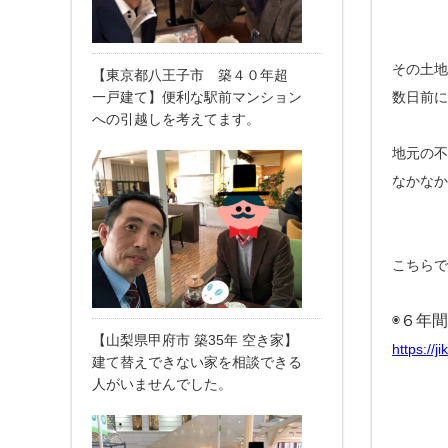
その土地
【東京都八王子市 築４０年超
数日前に
一戸建て】便利な駅前マンション
への引越しを考えてます。
地元の不
なかなか
こちらで
◉６年
【山梨県甲府市 築35年 空き家】
https://
建て替えできない家を相談できる
人がいませんでした。