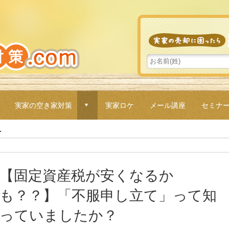
実家の空き家対策
実家ロケ
メール講座
セミナ
d
.
【固定資産税が安くなるか
も？？】「不服申し立て」って知
っていましたか？