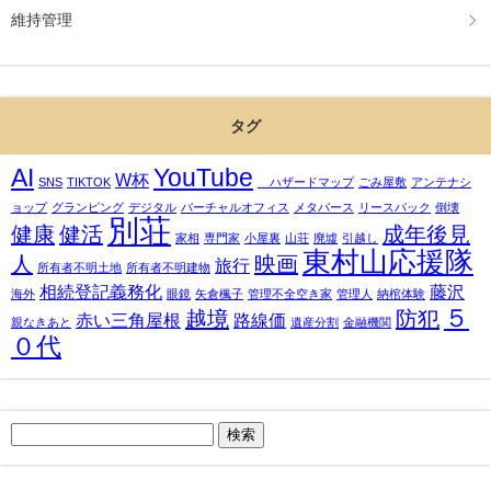
維持管理
タグ
AI
YouTube
W杯
SNS
TIKTOK
ハザードマップ
ごみ屋敷
アンテナシ
ョップ
グランピング
デジタル
バーチャルオフィス
メタバース
リースバック
倒壊
別荘
健康
健活
成年後見
家相
専門家
小屋裏
山荘
廃墟
引越し
東村山応援隊
人
映画
旅行
所有者不明土地
所有者不明建物
相続登記義務化
藤沢
海外
眼鏡
矢倉楓子
管理不全空き家
管理人
納棺体験
５
越境
防犯
赤い三角屋根
路線価
親なきあと
遺産分割
金融機関
０代
検
索: