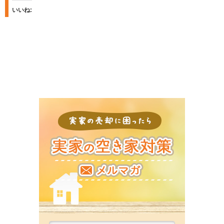
t
o
いいね:
o
o
s
k
h
で
a
共
r
有
e
す
o
る
n
に
T
は
w
ク
i
リ
t
ッ
t
ク
e
し
r
て
実家の売
(新
く
し
だ
い
さ
ウ
い
ィ
(新
ン
し
ド
い
ウ
ウ
で
ィ
開
ン
き
ド
ま
ウ
す)
で
開
き
ま
す)