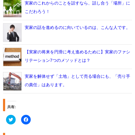
実家のこれからのことを話すなら、話し合う「場所」に
こだわろう！
実家の話を進めるのに向いているのは、こんな人です。
【実家の将来を円滑に考え進めるために】実家のファシ
リテーション7つのメソッドとは？
実家を解体せず「土地」として売る場合にも、「売り手
の責任」はあります。
共有:
C
F
l
a
i
c
c
e
k
b