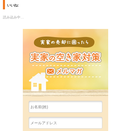
t
o
いいね:
o
o
s
k
h
で
読み込み中…
a
共
r
有
e
す
o
る
n
に
実家の売
T
は
w
ク
i
リ
t
ッ
t
ク
e
し
r
て
(新
く
し
だ
い
さ
ウ
い
ィ
(新
ン
し
ド
い
ウ
ウ
で
ィ
開
ン
き
ド
ま
ウ
す)
で
開
き
ま
す)