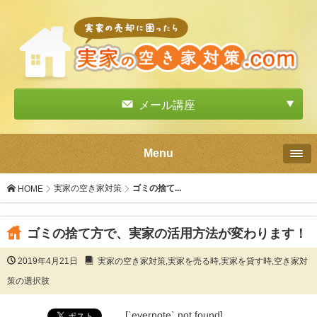
メール講座
Menu
実家の空き家対策
ゴミの捨て...
HOME
ゴミの捨て方で、実家の活用方法が変わります！
2019年4月21日
実家の空き家対策
,
実家を売る時
,
実家を貸す時
,
空き家対
策の選択肢
[`evernote` not found]