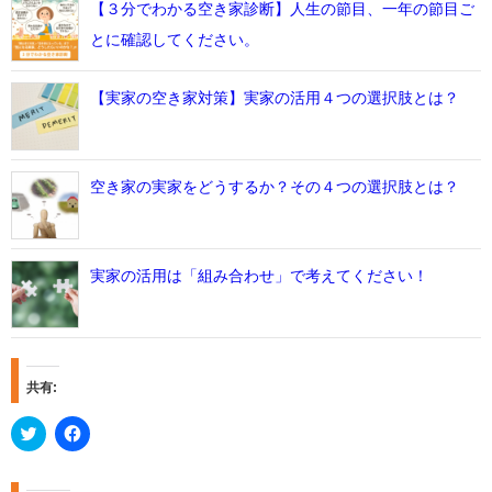
【３分でわかる空き家診断】人生の節目、一年の節目ご
とに確認してください。
【実家の空き家対策】実家の活用４つの選択肢とは？
空き家の実家をどうするか？その４つの選択肢とは？
実家の活用は「組み合わせ」で考えてください！
共有:
C
F
l
a
i
c
c
e
k
b